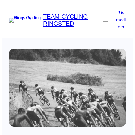
Spring
til
Bliv
TEAM CYCLING
indhold
medl
RINGSTED
em