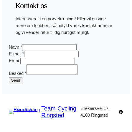
Kontakt os
Interesseret i en prøvetræning? Eller vil du vide
mere om klubben, så udfyld vores kontaktformular
og vi vender retur til dig hurtigst muligt.
Navn
*
E
E-mail
*
m
Emne
n
Besked
*
e
Send
N
a
v
n
Team Cycling
E
Eilekiersvej 17,
Faceb
Ringsted
-
4100 Ringsted
m
a